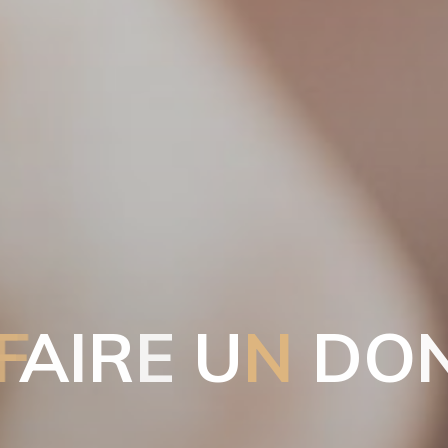
F
A
I
R
E
U
N
D
O