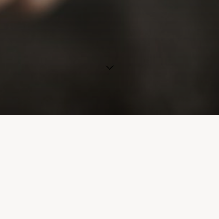
Section vidéo
Section audio
Presse écrite