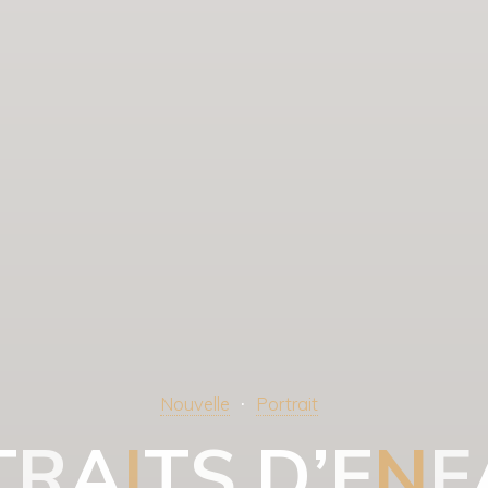
Nouvelle
Portrait
T
R
A
R
I
T
S
D
’
E
N
F