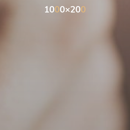
1
0
0
0
×
2
0
0