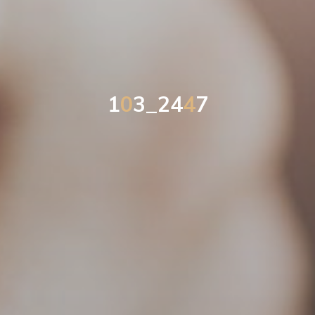
1
0
3
_
2
4
4
7