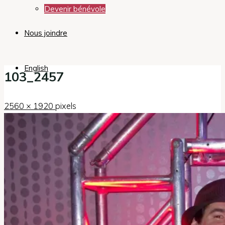
Devenir bénévole
Nous joindre
English
103_2457
Taille
2560 × 1920
pixels
originale