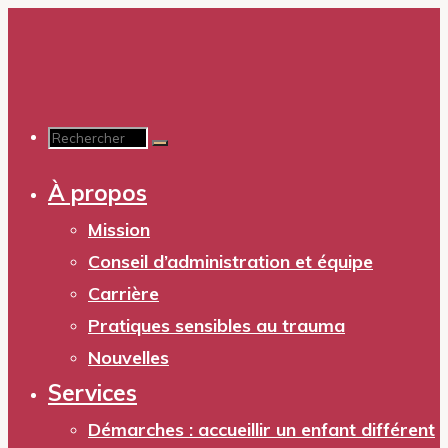
Aller
au
contenu
Recherche
À propos
pour :
Mission
Conseil d’administration et équipe
Carrière
Pratiques sensibles au trauma
Nouvelles
Services
Démarches : accueillir un enfant différent