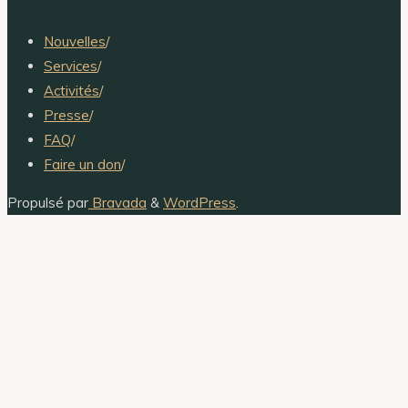
Nouvelles
/
Services
/
Activités
/
Presse
/
FAQ
/
Faire un don
/
Propulsé par
Bravada
&
WordPress
.