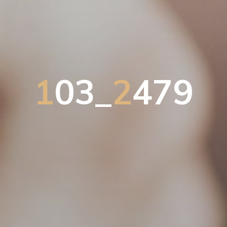
1
0
3
_
2
4
7
9