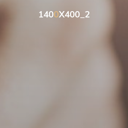
1
4
0
0
X
4
0
0
_
2