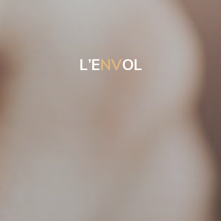
L
’
E
N
V
O
L