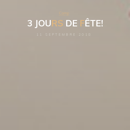
Camp
3
J
O
U
R
S
D
E
F
Ê
T
E
!
11 SEPTEMBRE 2018