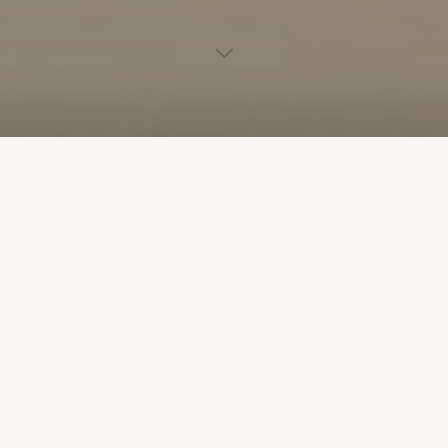
La fin de semaine de la fête du travail, pour les familles
Emmanuel, ça veut dire 3 jours de festivités!
Encore une fois, le rendez-vous annuel des familles de
l’Association Emmanuel a donné lieu à plusieurs moments
mémorables!
Des enfants heureux qui s’amusent et rient!
De nouvelles familles qui s’enrichissent des témoignages des
familles senior, eux-mêmes charmées de trouver dans les
nouvelles familles ce même élan vers les enfants!
Important pour notre vie associative, ce camp en était à sa 22e
édition. Un merci particulier à nos partenaires financiers et