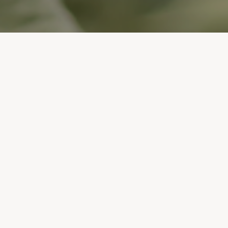
La cadence estivale
L’été apporte avec lui une énergie bien particulière. Entre les
vacances, les activités et les rassemblements familiaux, cette
période nous invite à ralentir un peu et à profiter pleinement des
moments partagés avec ceux qui nous entourent. Même au cœur
des journées plus occupées, il existe ces petits instants précieux
qui réchauffent le cœur et nous rappellent l’importance d’être
ensemble. Pensez aussi à prendre du temps pour vous reposer
et pour vous ressourcer.
À toute notre communauté : les familles, les bénévoles, les
partenaires, ainsi qu’aux membres de notre équipe qui
contribuent à faire vivre de précieux moments, merci de faire
partie de cette belle aventure humaine qu’est l’Association
Emmanuel.