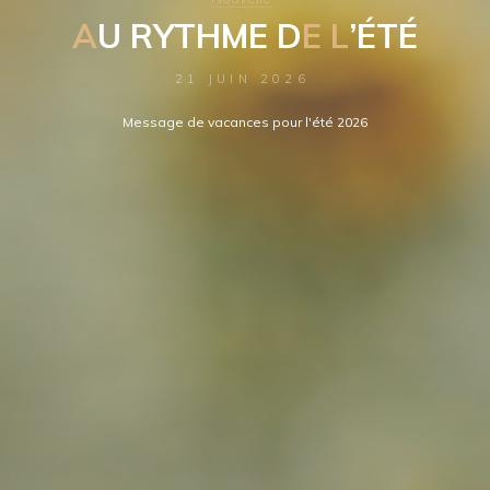
A
U
R
Y
T
H
M
E
D
E
L
’
É
T
É
21 JUIN 2026
Message de vacances pour l'été 2026