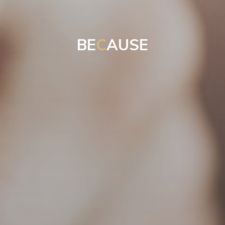
B
E
C
A
U
S
E