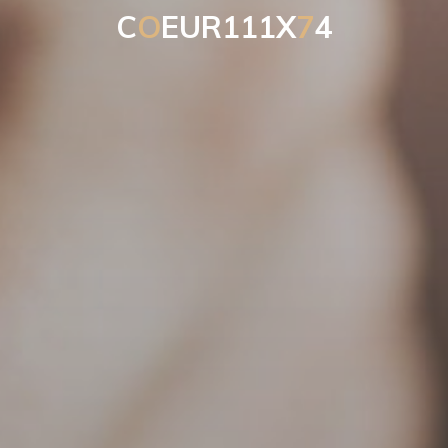
C
O
E
U
R
1
1
1
X
7
4