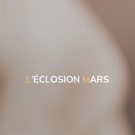
L
’
É
C
L
O
S
I
O
N
M
A
R
S