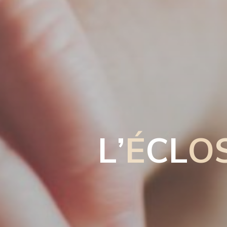
L
’
É
C
L
O