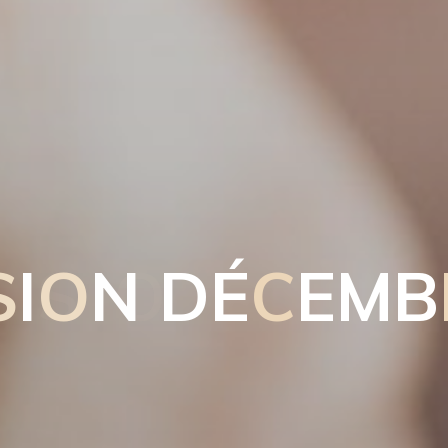
S
I
O
N
D
É
C
E
M
B