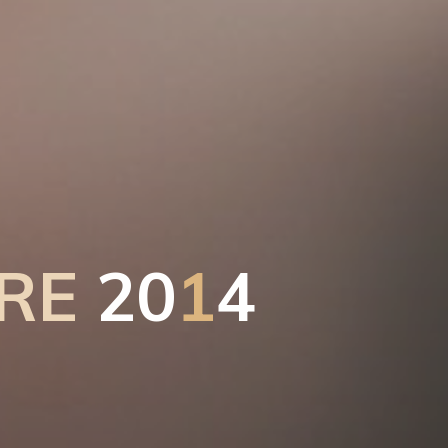
R
E
2
0
1
4