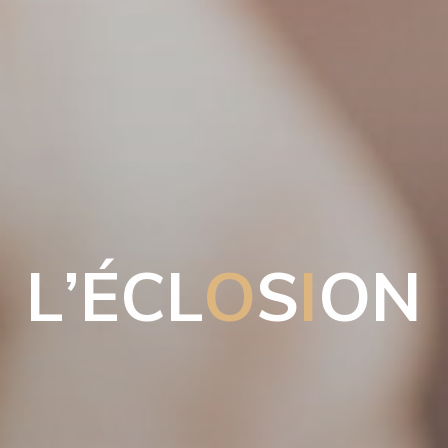
L
’
É
C
L
O
S
I
O
N