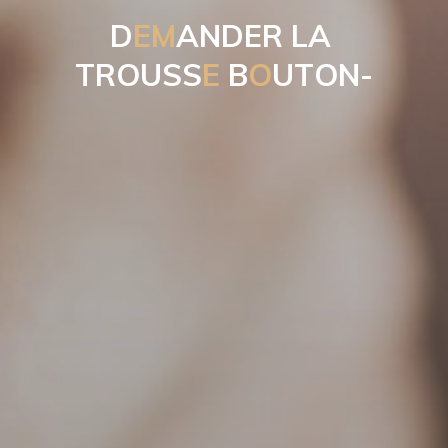
D
E
M
A
N
D
E
R
L
A
T
R
O
U
S
S
E
B
O
U
T
O
N
-