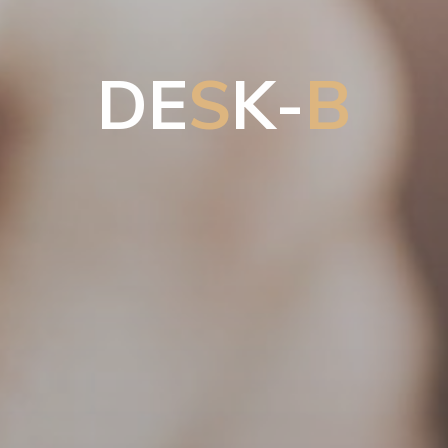
D
E
S
K
-
B