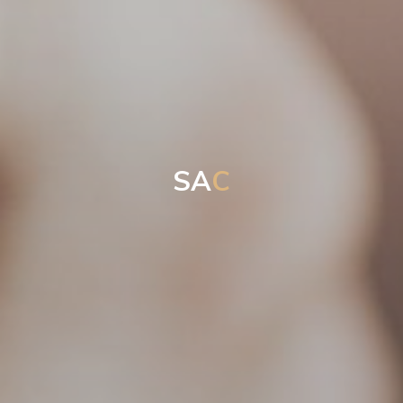
S
A
C