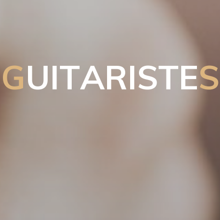
G
U
I
T
A
R
I
S
T
E
S