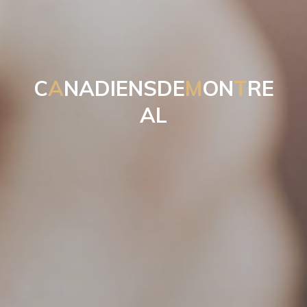
C
A
N
A
D
I
E
N
S
D
E
M
O
N
T
R
E
A
L