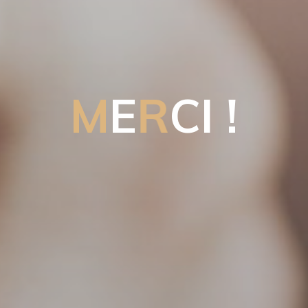
M
E
R
C
I
!