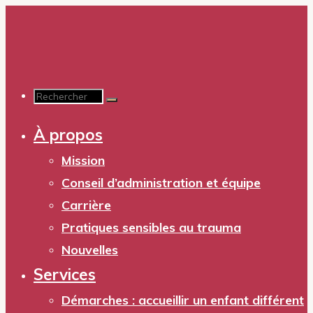
Aller
au
contenu
Recherche
À propos
pour :
Mission
Conseil d’administration et équipe
Carrière
Pratiques sensibles au trauma
Nouvelles
Services
Démarches : accueillir un enfant différent