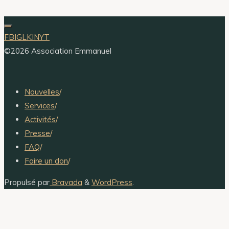
FB
IG
LKIN
YT
©2026 Association Emmanuel
Nouvelles
/
Services
/
Activités
/
Presse
/
FAQ
/
Faire un don
/
Propulsé par
Bravada
&
WordPress
.