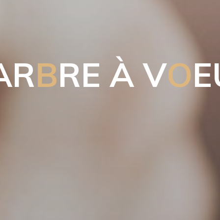
A
R
B
R
E
À
V
O
E