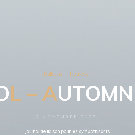
Bulletins
Nouvelle
O
L
–
A
U
T
O
M
N
2 NOVEMBRE 2023
Journal de liaison pour les sympathisants