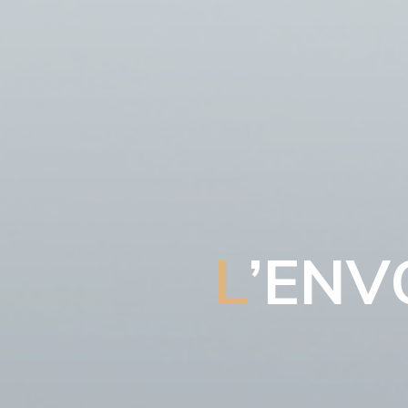
L
’
E
N
V