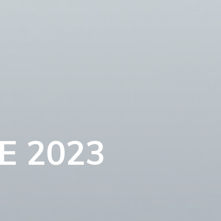
E
2
0
2
3