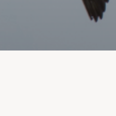
Le journal de liaison pour les sympathisant
Dans cette édition du journal L’envol, nous
l’anime en ce moment.