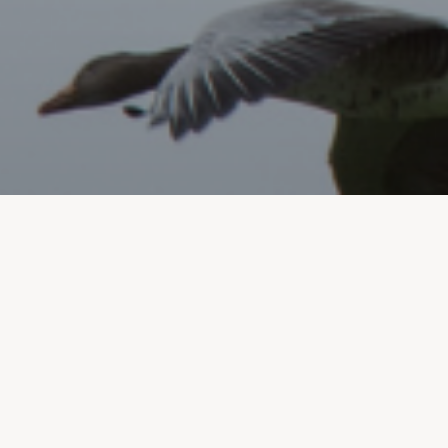
s et les membres de l’Association Emmanuel est sorti!
 vous résumons ce qui a bercé l’Association Emmanuel durant les 
Cliquez sur l’image pour lire le journal.