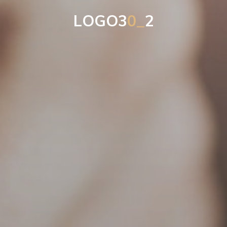
L
O
G
O
3
0
_
2