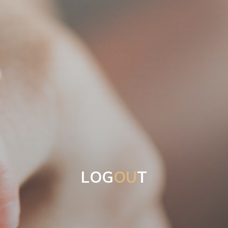
L
O
G
O
U
T