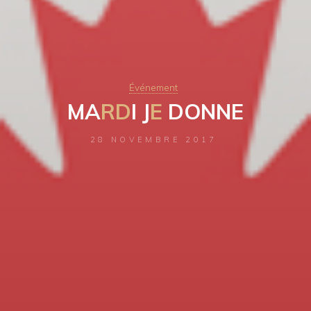
Événement
M
A
R
D
I
J
E
D
O
N
N
E
28 NOVEMBRE 2017