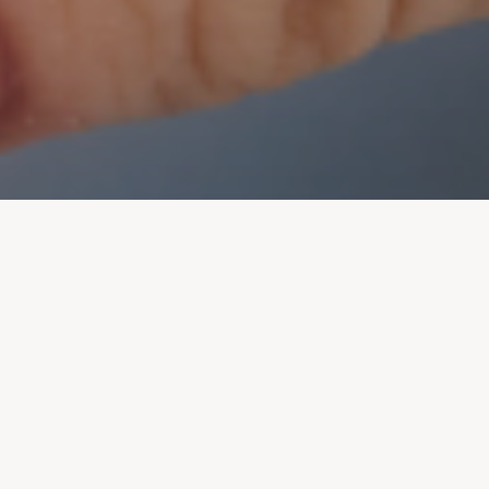
Nous sondons nos familles membres. Nous sommes à la
recherche de trois parents qui ont accueilli ou adopté un enfant
présentant un trouble du spectre de l’autisme TSA, de niveau 1, 2
et 3 pour échanger avec l’intervenante et témoigner de votre
quotidien.
Nous cherchons des parents qui ont l’ouverture et l’intérêt de
partager leur réalité afin de sensibiliser d’autres parents ou
postulants à l’adoption d’un enfant à besoins particuliers.
Cela vous intéresse? Vous souhaitez participer? Veuillez remplir le