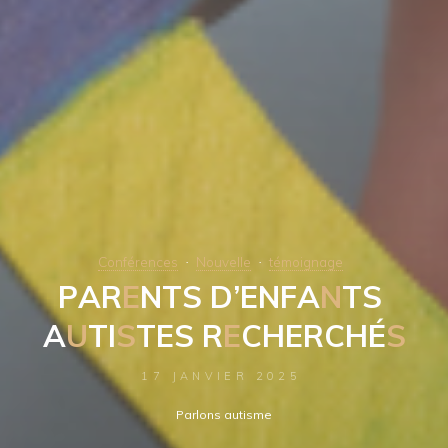
Conférences
Nouvelle
témoignage
P
A
R
E
N
T
S
D
’
E
N
F
A
N
T
S
A
U
T
I
S
T
E
S
R
E
C
H
E
R
C
H
É
S
17 JANVIER 2025
Parlons autisme