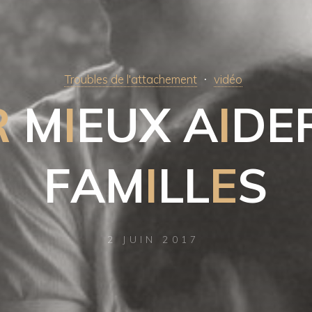
Troubles de l'attachement
vidéo
R
M
I
E
U
X
A
I
D
E
F
A
M
I
L
L
E
S
2 JUIN 2017