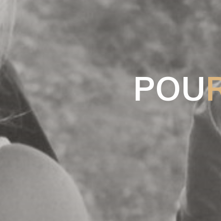
P
O
U