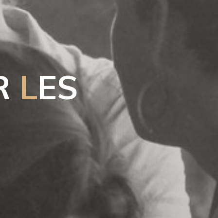
R
L
E
S