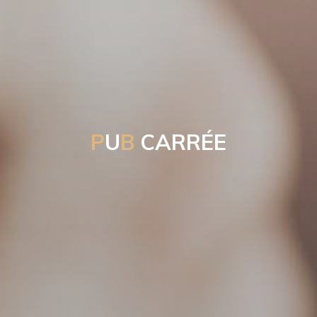
P
U
B
C
A
R
R
É
E