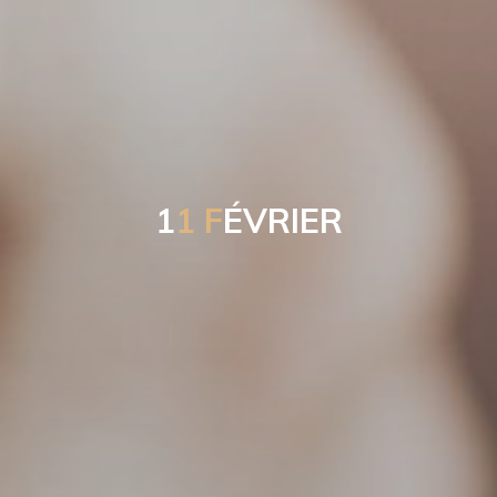
1
1
F
É
V
R
I
E
R