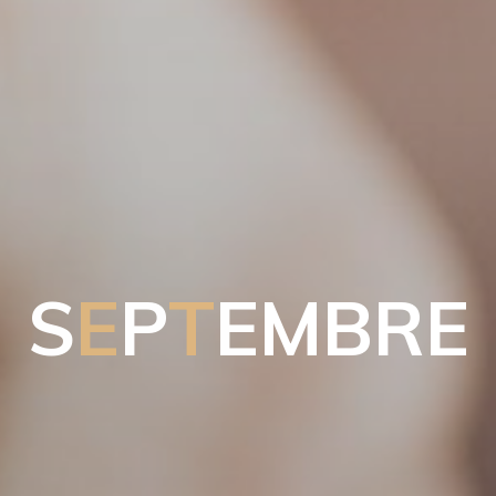
S
E
P
T
E
M
B
R
E