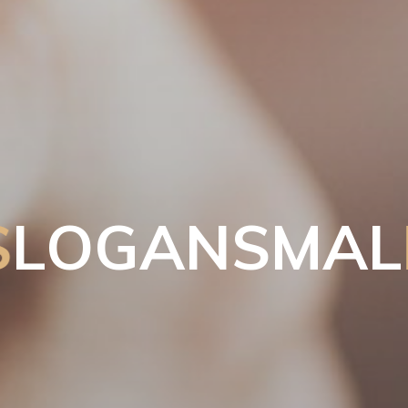
S
L
O
G
A
N
S
M
A
L