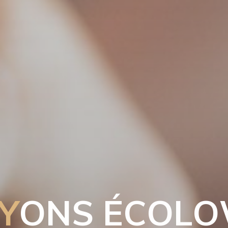
Y
O
N
S
É
C
O
L
O