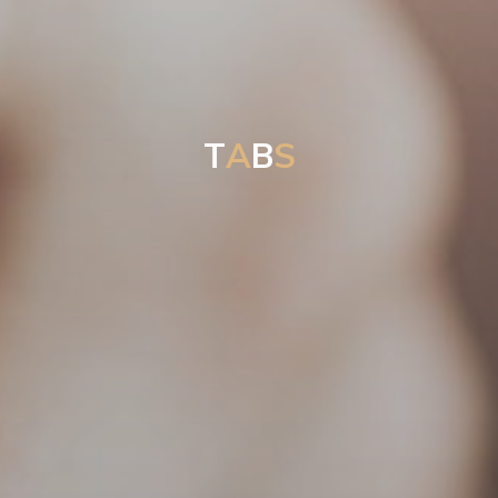
T
A
B
S