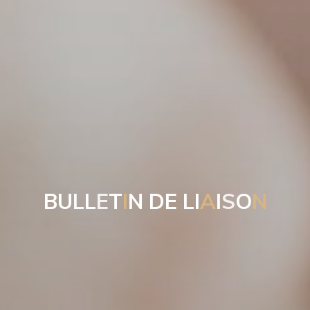
B
U
L
L
E
T
I
N
D
E
L
I
A
I
S
O
N