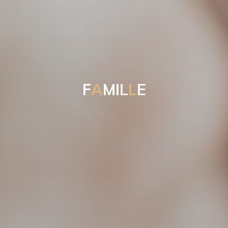
F
A
M
I
L
L
E