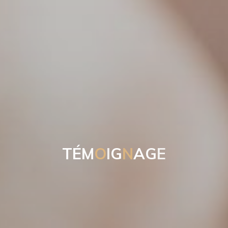
T
É
M
O
I
G
N
A
G
E