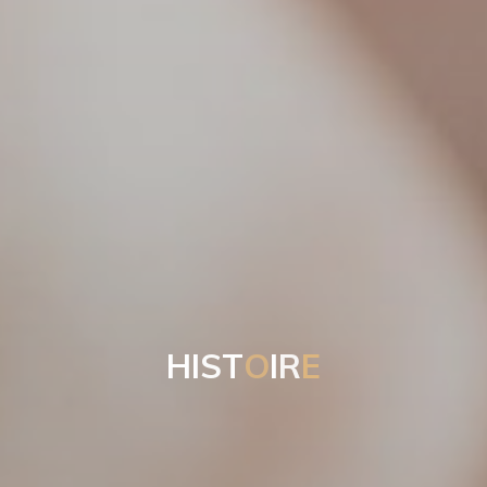
H
I
S
T
O
I
R
E