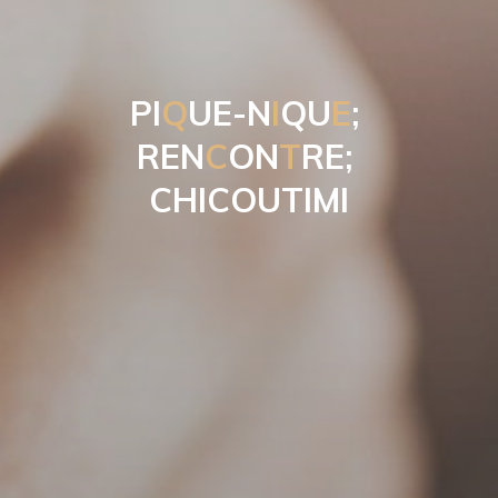
P
I
Q
U
E
-
N
I
Q
U
E
;
R
E
N
C
O
N
T
R
E
;
C
H
I
C
O
U
T
I
M
I