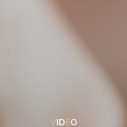
V
I
D
É
O