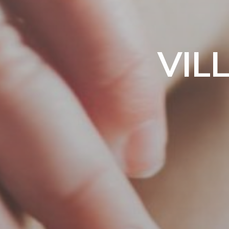
V
I
L