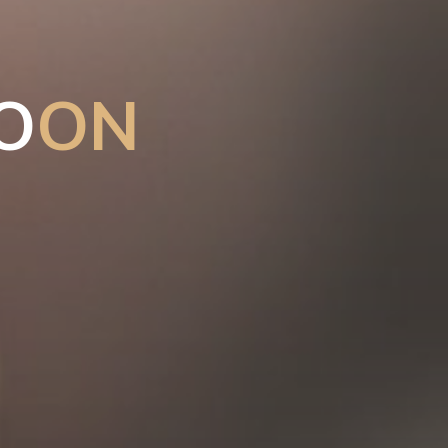
O
O
N