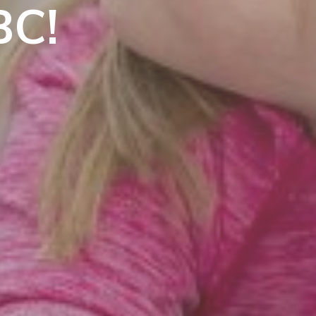
B
C
!
!