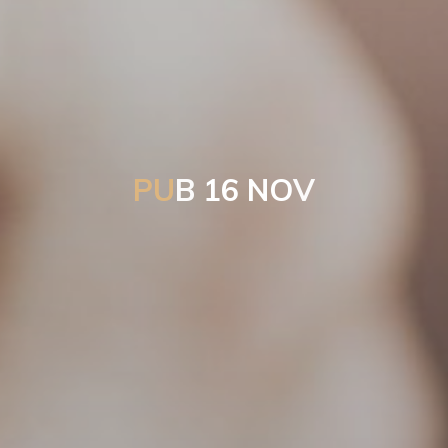
P
U
B
1
6
N
O
V