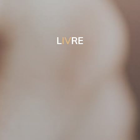
L
I
V
R
E