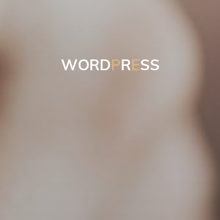
W
O
R
D
P
R
E
S
S