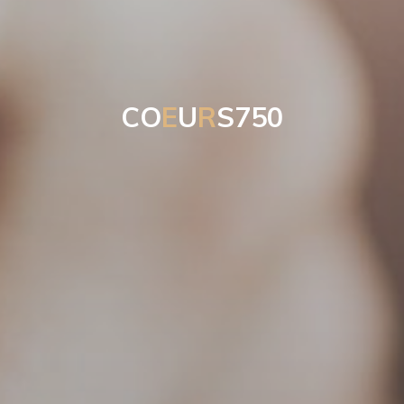
C
O
E
U
R
S
7
5
0