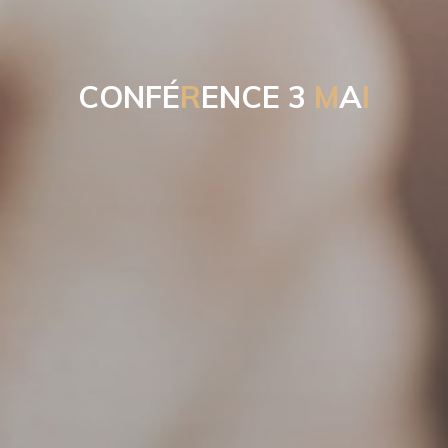
C
O
N
F
É
R
E
N
C
E
3
M
A
I