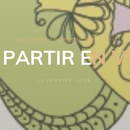
aide financière
Événement
financement
P
A
R
T
I
R
E
N
V
13 JANVIER 2019