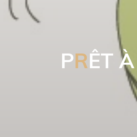
P
R
Ê
T
À