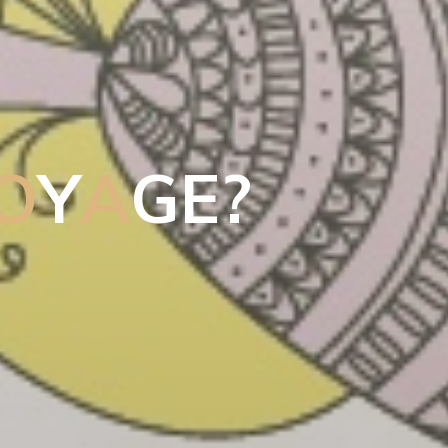
O
Y
A
G
E
?